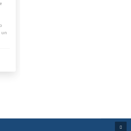
de
o
a un