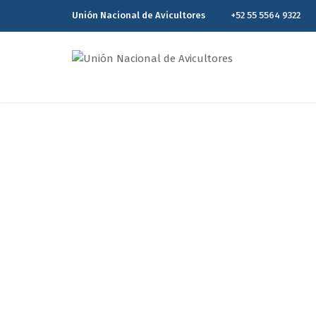
Unión Nacional de Avicultores
+52 55 5564 9322
Reporte Estadísti
Home
R