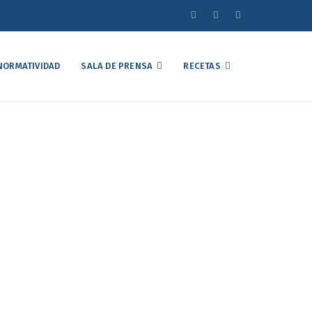
NORMATIVIDAD
SALA DE PRENSA
RECETAS
el Mercado Avícola
brero de 2026