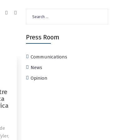
Search
for:
Press Room
Communications
News
Opinion
tre
ca
ica
 de
yler,