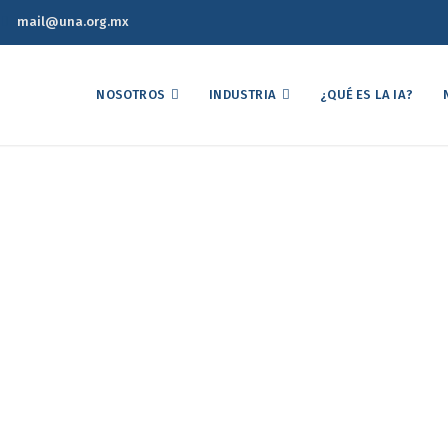
mail@una.org.mx
NOSOTROS
INDUSTRIA
¿QUÉ ES LA IA?
co Semanal de Precios d
04 de Febrero de 2026
eporte Estadístico Semanal de Precios del Mercado Avícola 04 de Fe