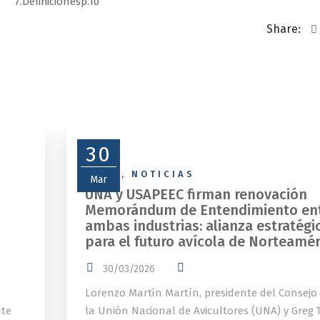
7.Definicionesp.10
Share:
30
NEWS
,
NOTICIAS
Mar
UNA y USAPEEC firman renovación
Memorándum de Entendimiento en
ambas industrias: alianza estratégi
para el futuro avícola de Norteamér
30/03/2026
Lorenzo Martín Martín, presidente del Consejo
nte
la Unión Nacional de Avicultores (UNA) y Greg T