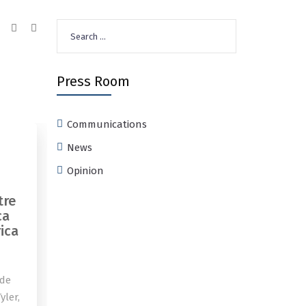
Search
for:
Press Room
Communications
News
Opinion
tre
ca
ica
 de
yler,