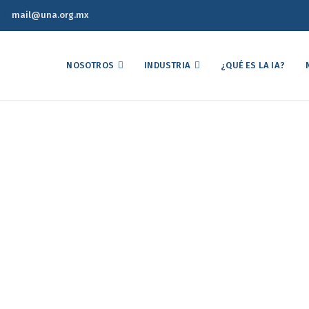
mail@una.org.mx
NOSOTROS
INDUSTRIA
¿QUÉ ES LA IA?
co Semanal de Precios d
03 de Enero de 2024
Reporte Estadístico Semanal de Precios del Mercado Avícola 03 de E