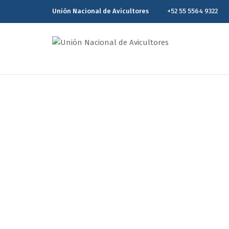
Unión Nacional de Avicultores
+52 55 5564 9322
Reporte Estadísti
Home