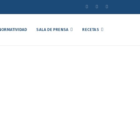
NORMATIVIDAD
SALA DE PRENSA
RECETAS
el Mercado Avícola
nero de 2024