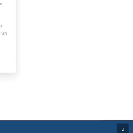
de
o
a un