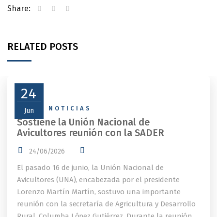
Share:
RELATED POSTS
24
NEWS
,
NOTICIAS
Jun
Sostiene la Unión Nacional de
Avicultores reunión con la SADER
24/06/2026
El pasado 16 de junio, la Unión Nacional de
Avicultores (UNA), encabezada por el presidente
Lorenzo Martín Martín, sostuvo una importante
reunión con la secretaría de Agricultura y Desarrollo
Rural, Columba López Gutiérrez. Durante la reunión