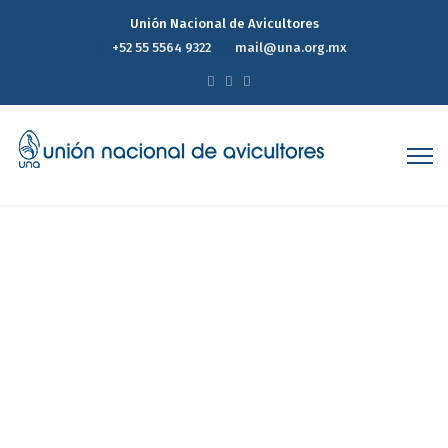
Unión Nacional de Avicultores
+52 55 5564 9322
mail@una.org.mx
Reporte Estadístico
Semanal de Precios del
Mercado Avícola 02 de Julio
de 2025
Home
Reporte Estadístico Semanal de Precios del Mercado