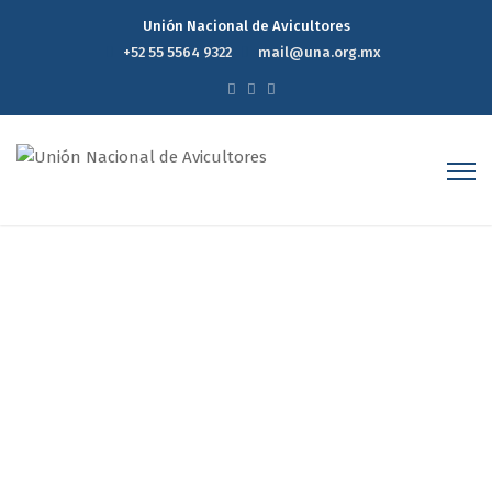
Unión Nacional de Avicultores
+52 55 5564 9322
mail@una.org.mx
Reporte Estadístico
Mensual de Precios del
Mercado Avícola
Septiembre 2024
Home
Reporte Estadístico Mensual de Precios del Mercado