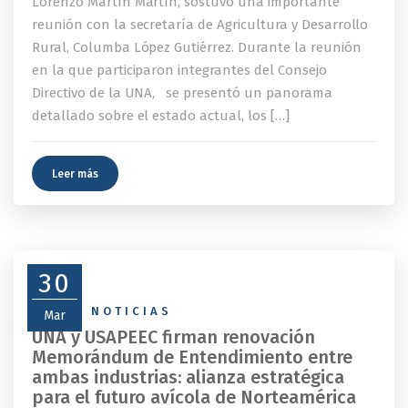
Lorenzo Martín Martín, sostuvo una importante
reunión con la secretaría de Agricultura y Desarrollo
Rural, Columba López Gutiérrez. Durante la reunión
en la que participaron integrantes del Consejo
Directivo de la UNA, se presentó un panorama
detallado sobre el estado actual, los […]
Leer más
30
NEWS
,
NOTICIAS
Mar
UNA y USAPEEC firman renovación
Memorándum de Entendimiento entre
ambas industrias: alianza estratégica
para el futuro avícola de Norteamérica