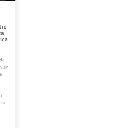
tre
ca
ica
 de
yler,
de
o
a un