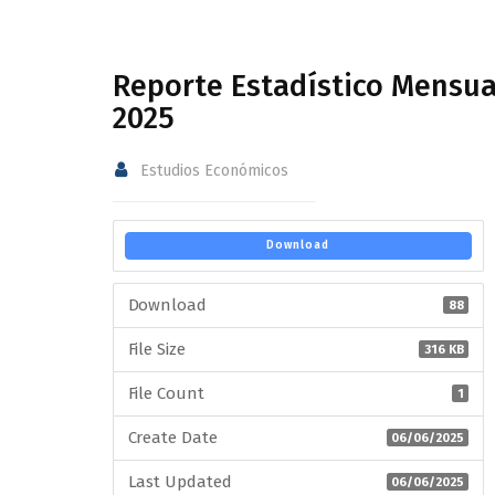
Reporte Estadístico Mensua
2025
Estudios Económicos
Download
Download
88
File Size
316 KB
File Count
1
Create Date
06/06/2025
Last Updated
06/06/2025