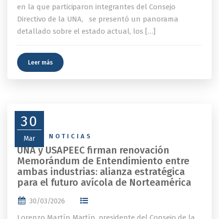
en la que participaron integrantes del Consejo
Directivo de la UNA, se presentó un panorama
detallado sobre el estado actual, los […]
Leer más
30
NEWS
,
NOTICIAS
Mar
UNA y USAPEEC firman renovación
Memorándum de Entendimiento entre
ambas industrias: alianza estratégica
para el futuro avícola de Norteamérica
30/03/2026
Lorenzo Martín Martín, presidente del Consejo de la