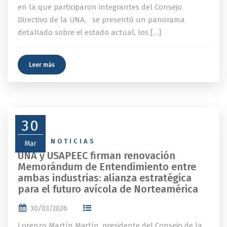
en la que participaron integrantes del Consejo
Directivo de la UNA, se presentó un panorama
detallado sobre el estado actual, los […]
Leer más
30
NEWS
,
NOTICIAS
Mar
UNA y USAPEEC firman renovación
Memorándum de Entendimiento entre
ambas industrias: alianza estratégica
para el futuro avícola de Norteamérica
30/03/2026
Lorenzo Martín Martín, presidente del Consejo de la