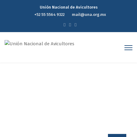
Unión Nacional de Avicultores
+52 55 5564 9322
mail@una.org.mx
Author Archives: UnaOrg
Home
UnaOrg
Page 54