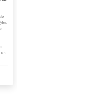
 de
yler,
de
o
a un