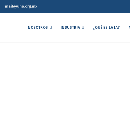
mail@una.org.mx
NOSOTROS
INDUSTRIA
¿QUÉ ES LA IA?
ngreso Nacional de Avi
Home
55º Congreso Nacional de Avicultura