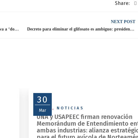
Share:
NEXT POST
¿Eres fan de las alitas de pollo? Esta noticia te va a ‘doler’
Decreto para eliminar el glifosato es ambiguo: presidente del CNA
30
NEWS
,
NOTICIAS
Mar
UNA y USAPEEC firman renovación
Memorándum de Entendimiento en
ambas industrias: alianza estratégi
para el futuro avícola de Norteamér