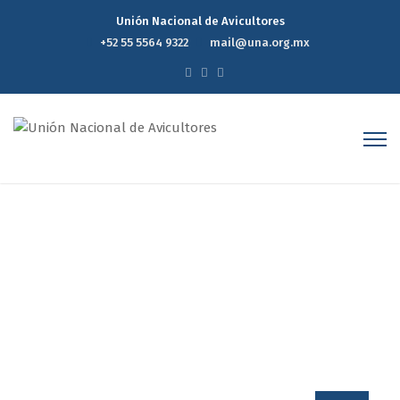
Unión Nacional de Avicultores
+52 55 5564 9322
mail@una.org.mx
Noticias
Home
Noticias
Page 3