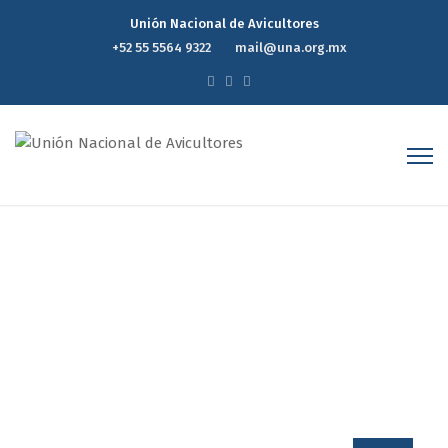
Unión Nacional de Avicultores
+52 55 5564 9322
mail@una.org.mx
Author Archives: UnaOrg
Home
UnaOrg
Page 52