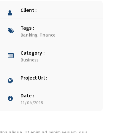
Client :
Tags :
Banking
,
Finance
Category :
Business
Project Url :
Date :
11/04/2018
agna aliqua. Ut enim ad minim veniam, quis