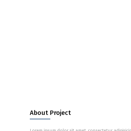
About Project
Lorem ipsum dolor sit amet, consectetur adipisic