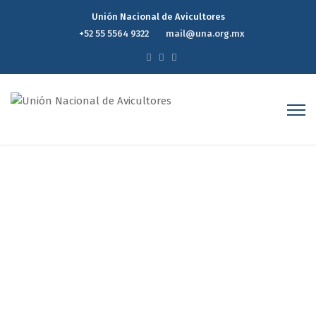
Unión Nacional de Avicultores
+52 55 5564 9322
mail@una.org.mx
Evolución y perspectivas de
la situación económica y
posibles impactos para la
industria
Home
Evolución y perspectivas de la situación económica y