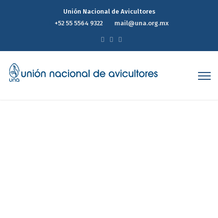
Unión Nacional de Avicultores
+52 55 5564 9322
mail@una.org.mx
Estudio cuantitativo y
cualitativo en torno a la
valoración del huevo como
alimento.
Home
Estudio cuantitativo y cualitativo en torno a la