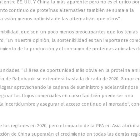
al entre EE. UU. Y China la más aparente: pero no es el único po
ento continuo de proteínas alternativas también se suma a la
 visión menos optimista de las alternativas que otros”.
tenibilidad, que son un poco menos preocupantes que los temas
d: “En nuestra opinión, la sostenibilidad es tan importante com
ecimiento de la producción y el consumo de proteínas animales 
tunidades. “El área de oportunidad más obvia en la proteína ani
nión de Rabobank, se extenderá hasta la década de 2020. Ganar e
e lograr aprovechando la cadena de suministro y adelantándose 
segurar los flujos comerciales en curso también puede ser una
la incertidumbre y asegurar el acceso continuo al mercado”, con
las regiones en 2020, pero el impacto de la PPA en Asia abruma
ucción de China superarán el crecimiento en todas las demás reg