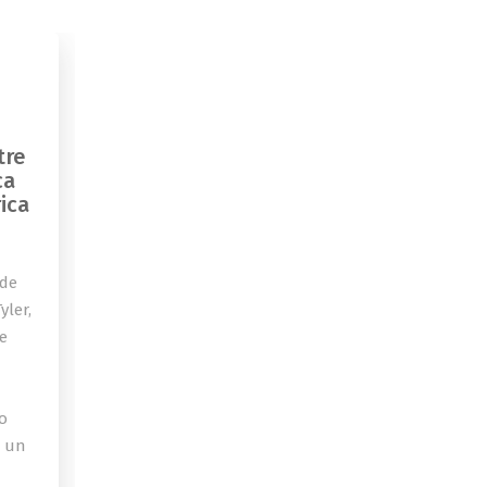
tre
ca
ica
 de
yler,
de
o
a un