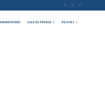
NORMATIVIDAD
SALA DE PRENSA
RECETAS
r de las proteínas
0
e cara al 2020