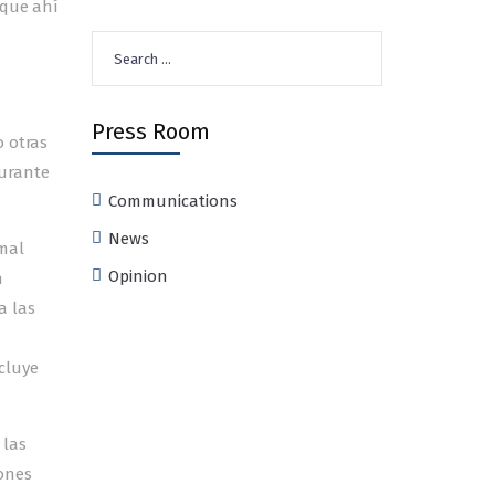
rque ahí
Search
for:
Press Room
o otras
durante
Communications
News
mal
Opinion
n
a las
cluye
 las
iones