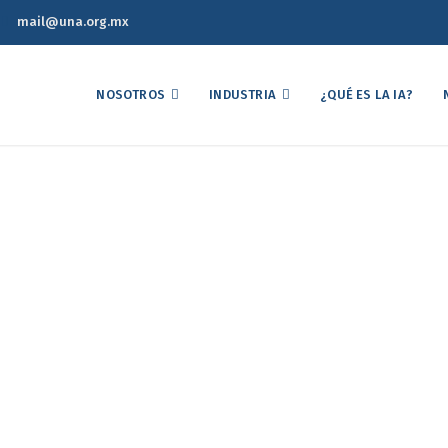
mail@una.org.mx
NOSOTROS
INDUSTRIA
¿QUÉ ES LA IA?
proyección para el secto
animales de cara al 202
bobank hace su proyección para el sector de las proteínas animales d