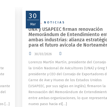
30
NEWS
,
NOTICIAS
Mar
UNA y USAPEEC firman renovación
Memorándum de Entendimiento en
ambas industrias: alianza estratégi
para el futuro avícola de Norteamér
30/03/2026
Lorenzo Martín Martín, presidente del Consejo
nte
la Unión Nacional de Avicultores (UNA) y Greg T
nte
presidente y CEO del Consejo de Exportadores 
Carne de Ave y Huevo de los Estados Unidos
urante
(USAPEEC, por sus siglas en inglés), firmaron la
 del
Renovación del Memorándum de Entendimient
entre ambas organizaciones, lo que represent
os […]
nuevo paso hacia el[…]