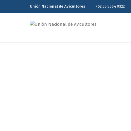
Unión Nacional de Avicultores
+52 55 5564 9322
La avicultura
oportuno al ma
Home
La avicultura nacion