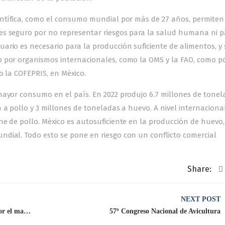
entífica, como el consumo mundial por más de 27 años, permiten
es seguro por no representar riesgos para la salud humana ni p
ario es necesario para la producción suficiente de alimentos, y
o por organismos internacionales, como la OMS y la FAO, como p
o la COFEPRIS, en México.
mayor consumo en el país. En 2022 produjo 6.7 millones de tonel
 a pollo y 3 millones de toneladas a huevo. A nivel internacion
ne de pollo. México es autosuficiente en la producción de huevo,
dial. Todo esto se pone en riesgo con un conflicto comercial
Share:
NEXT POST
Avicultores pedimos que las nuevas consultas por el maíz americano resuelvan este diferendo
57º Congreso Nacional de Avicultura