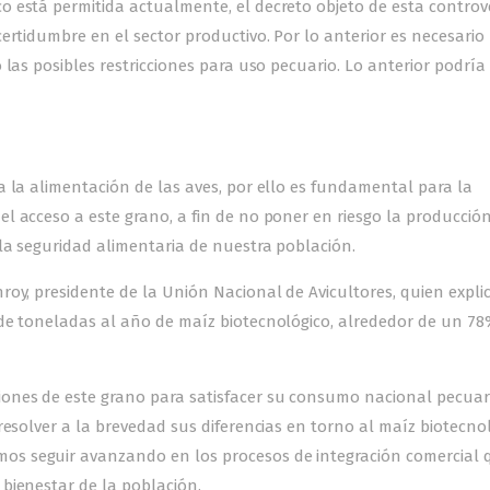
 está permitida actualmente, el decreto objeto de esta controv
ertidumbre en el sector productivo. Por lo anterior es necesario
 las posibles restricciones para uso pecuario. Lo anterior podría
a la alimentación de las aves, por ello es fundamental para la
 acceso a este grano, a fin de no poner en riesgo la producción
 la seguridad alimentaria de nuestra población.
roy, presidente de la Unión Nacional de Avicultores, quien expli
de toneladas al año de maíz biotecnológico, alrededor de un 78
ones de este grano para satisfacer su consumo nacional pecuari
resolver a la brevedad sus diferencias en torno al maíz biotecnol
s seguir avanzando en los procesos de integración comercial 
bienestar de la población.