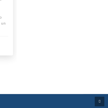
o
a un