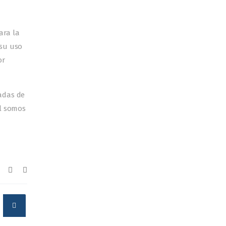
ara la
 su uso
or
adas de
al somos