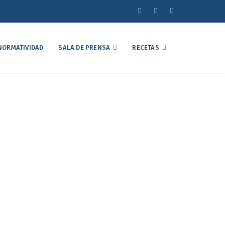
NORMATIVIDAD
SALA DE PRENSA
RECETAS
a en el acceso
a producción de
a la producción de huevo y pollo