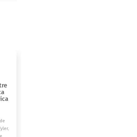
tre
ca
ica
 de
yler,
de