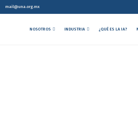
mail@una.org.mx
NOSOTROS
INDUSTRIA
¿QUÉ ES LA IA?
 nacional requiere certez
íz biotecnológico para l
huevo y pollo
al requiere certeza en el acceso oportuno al maíz biotecnológico par