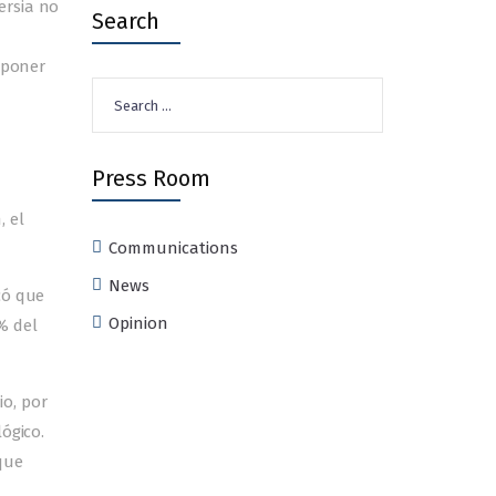
ersia no
Search
 poner
Search
for:
Press Room
, el
Communications
News
có que
Opinion
% del
o, por
ógico.
que