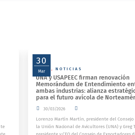
30
NEWS
,
NOTICIAS
Mar
UNA y USAPEEC firman renovación
Memorándum de Entendimiento en
ambas industrias: alianza estratégi
para el futuro avícola de Norteamér
30/03/2026
Lorenzo Martín Martín, presidente del Consejo
nte
la Unión Nacional de Avicultores (UNA) y Greg T
nte
presidente y CEO del Consejo de Exportadores 